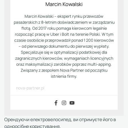
Marcin Kowalski
Marcin Kowalski – ekspert rynku przewozów
pasażerskich z 8-letnim doświadczeniem w zarządzaniu
flotą. Od 2017 roku pomaga kierowcom legalnie
rozpocząć pracę w Uber i Bolt na terenie Polski. W tym
czasie osobiście przeprowadził ponad 1 200 kierowców
– od pierwszego dokumentu do pierwszej wypłaty.
Specjalizuje się w optymalizacji podatkowej dla
zagranicznych kierowców, wymaganiach licencyjnych
oraz maksymalizacji zarobków poprzez multi-apping.
Związany z zespołem Nova Partner od początku
istnienia firmy.
nova-partner.pl
Орендуючи електровелосипед, ви отримуєте його в
одноосібне користування.