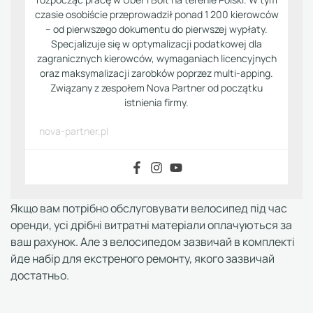
czasie osobiście przeprowadził ponad 1 200 kierowców
– od pierwszego dokumentu do pierwszej wypłaty.
Specjalizuje się w optymalizacji podatkowej dla
zagranicznych kierowców, wymaganiach licencyjnych
oraz maksymalizacji zarobków poprzez multi-apping.
Związany z zespołem Nova Partner od początku
istnienia firmy.
nova-partner.pl
Якщо вам потрібно обслуговувати велосипед під час
оренди, усі дрібні витратні матеріали оплачуються за
ваш рахунок. Але з велосипедом зазвичай в комплекті
йде набір для екстреного ремонту, якого зазвичай
достатньо.