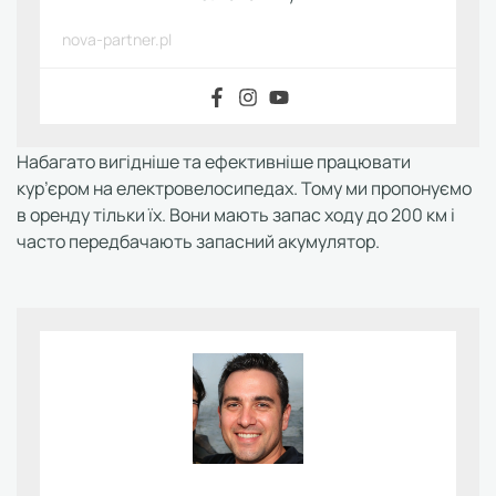
nova-partner.pl
Набагато вигідніше та ефективніше працювати
кур’єром на електровелосипедах. Тому ми пропонуємо
в оренду тільки їх. Вони мають запас ходу до 200 км і
часто передбачають запасний акумулятор.