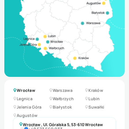
Wrocław
Warszawa
Kraków
Legnica
Wałbrzych
Lubin
Jelenia Góra
Białystok
Suwałki
Augustów
Wrocław
,
Ul. Góralska 5, 53-610 Wrocław
+48 573 569 033