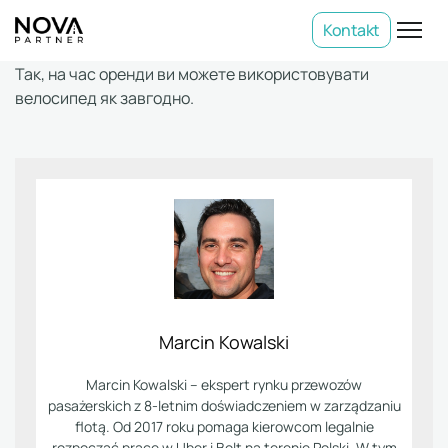
Kontakt
Так, на час оренди ви можете використовувати
велосипед як завгодно.
Marcin Kowalski
Marcin Kowalski – ekspert rynku przewozów
pasażerskich z 8-letnim doświadczeniem w zarządzaniu
flotą. Od 2017 roku pomaga kierowcom legalnie
rozpocząć pracę w Uber i Bolt na terenie Polski. W tym