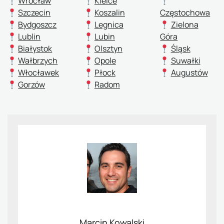
Wrocław
Kielce
Szczecin
Koszalin
Częstochowa
Bydgoszcz
Legnica
Zielona
Lublin
Lubin
Góra
Białystok
Olsztyn
Śląsk
Wałbrzych
Opole
Suwałki
Włocławek
Płock
Augustów
Gorzów
Radom
Marcin Kowalski