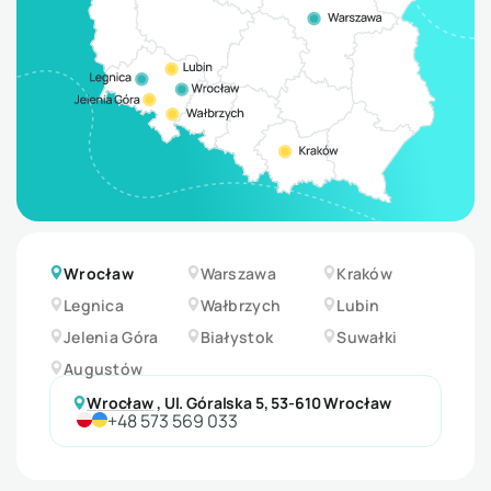
Wrocław
Warszawa
Kraków
Legnica
Wałbrzych
Lubin
Jelenia Góra
Białystok
Suwałki
Augustów
Wrocław
,
Ul. Góralska 5, 53-610 Wrocław
+48 573 569 033