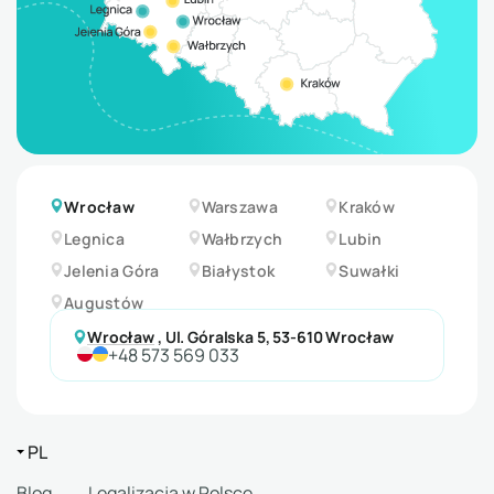
Wrocław
Warszawa
Kraków
Legnica
Wałbrzych
Lubin
Jelenia Góra
Białystok
Suwałki
Augustów
Wrocław
,
Ul. Góralska 5, 53-610 Wrocław
+48 573 569 033
PL
Blog
Legalizacja w Polsce