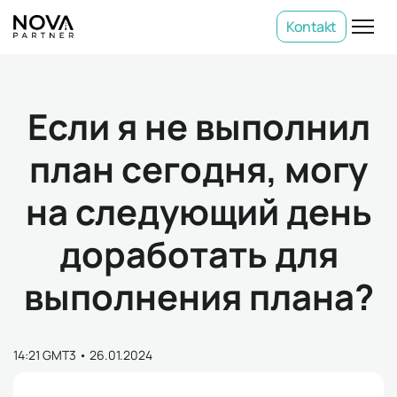
Kontakt
Если я не выполнил
план сегодня, могу
на следующий день
доработать для
выполнения плана?
14:21 GMT3
•
26.01.2024