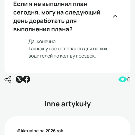
Если я не выполнил план
сегодня, могу на следующий
день доработать для
выполнения плана?
Да, конечно.
Так как у нас нет планов для наших
водителей по кол-ву поездок.
0
Inne artykuły
#Aktualne na 2026 rok