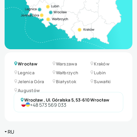
Wrocław
Warszawa
Kraków
Legnica
Wałbrzych
Lubin
Jelenia Góra
Białystok
Suwałki
Augustów
Wrocław
,
Ul. Góralska 5, 53-610 Wrocław
+48 573 569 033
RU