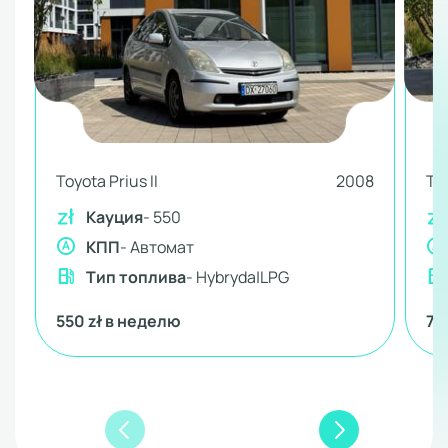
Toyota Prius II
2008
To
Кауция
- 550
КПП
- Автомат
Тип топлива
- Hybryda|LPG
550 zł в неделю
75