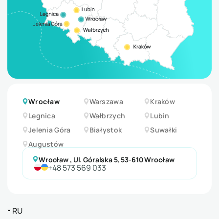
Wrocław
Warszawa
Kraków
Legnica
Wałbrzych
Lubin
Jelenia Góra
Białystok
Suwałki
Augustów
Wrocław
,
Ul. Góralska 5, 53-610 Wrocław
+48 573 569 033
RU