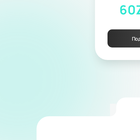
60
Под