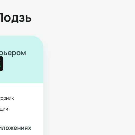
Лодзь
урьером
торник
ации
риложениях