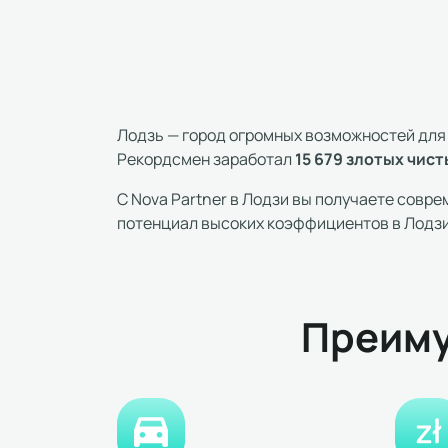
Лодзь — город огромных возможностей для 
15 679 злотых чис
Рекордсмен заработал
С Nova Partner в Лодзи вы получаете совр
потенциал высоких коэффициентов в Лодзи 
Преиму