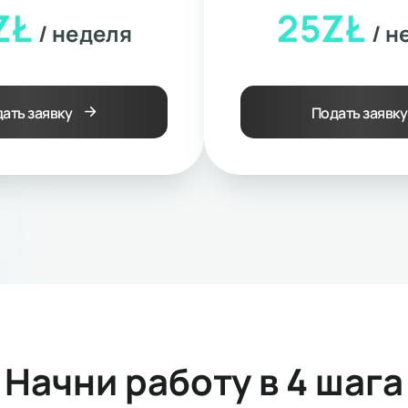
ZŁ
25ZŁ
/ неделя
/ н
ать заявку
Подать заявку
Начни работу в 4 шага