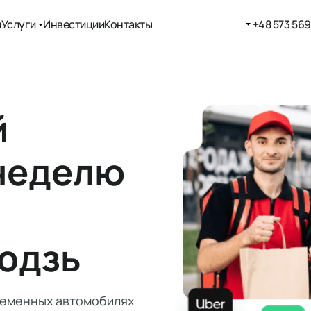
м
Услуги
Инвестиции
Контакты
+48 573 569
й
в неделю
Лодзь
ременных автомобилях