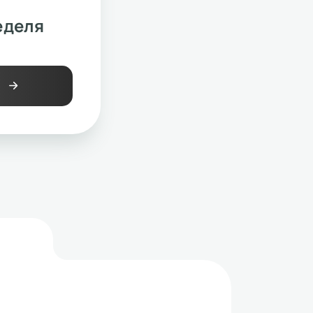
еделя