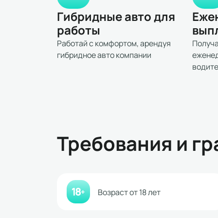
Гибридные авто для
Еже
работы
вып
Работай с комфортом, арендуя
Получа
гибридное авто компании
еженед
водит
Требования и гр
Возраст от 18 лет